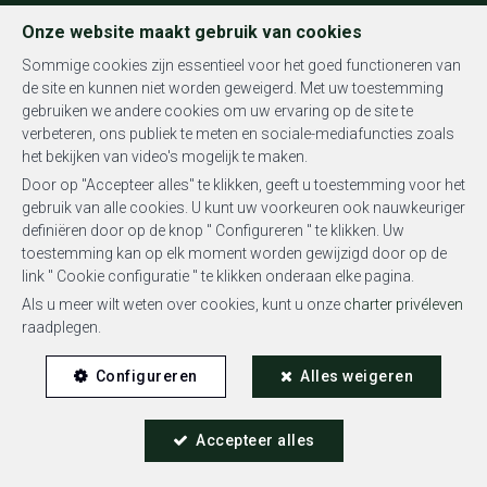
FR
EN
NL
Onze website maakt gebruik van cookies
Sommige cookies zijn essentieel voor het goed functioneren van
de site en kunnen niet worden geweigerd. Met uw toestemming
gebruiken we andere cookies om uw ervaring op de site te
MENU
verbeteren, ons publiek te meten en sociale-mediafuncties zoals
het bekijken van video's mogelijk te maken.
Door op "Accepteer alles" te klikken, geeft u toestemming voor het
gebruik van alle cookies. U kunt uw voorkeuren ook nauwkeuriger
definiëren door op de knop " Configureren " te klikken. Uw
toestemming kan op elk moment worden gewijzigd door op de
Huis - optie te koop
link " Cookie configuratie " te klikken onderaan elke pagina.
Als u meer wilt weten over cookies, kunt u onze
charter privéleven
1050 Ixelles
raadplegen.
Configureren
Alles weigeren
Accepteer alles
OPTIE