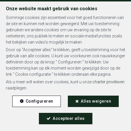
FR
EN
NL
Onze website maakt gebruik van cookies
Sommige cookies zijn essentieel voor het goed functioneren van
de site en kunnen niet worden geweigerd. Met uw toestemming
gebruiken we andere cookies om uw ervaring op de site te
MENU
verbeteren, ons publiek te meten en sociale-mediafuncties zoals
het bekijken van video's mogelijk te maken.
Door op "Accepteer alles" te klikken, geeft u toestemming voor het
gebruik van alle cookies. U kunt uw voorkeuren ook nauwkeuriger
definiëren door op de knop " Configureren " te klikken. Uw
toestemming kan op elk moment worden gewijzigd door op de
Studio - optie te koop
link " Cookie configuratie " te klikken onderaan elke pagina.
Als u meer wilt weten over cookies, kunt u onze
charter privéleven
1050 Ixelles
raadplegen.
Configureren
Alles weigeren
Accepteer alles
OPTIE