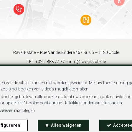
Ravel Estate
Rue Vanderkindere 467 Bus 5
1180 Uccle
—
—
TEL.
+32 2 888 77 77
info@ravelestate.be
—
ren van de site en kunnen niet worden geweigerd. Met uw toestemming ge
32 - Ondernemingsnummer : BTW BE-0681.978.393 - Toezichthoudende Au
zoals het bekijken van video's mogelijk te maken.
voor het gebruik van alle cookies. U kunt uw voorkeuren ook nauwkeuriger
000 Brussel (+32 2 505 38 50 - info@biv.be) -
www.biv.be
-
Deontologisc
p de link " Cookie configuratie " te klikken onderaan elke pagina.
Troonplein 1, 1000 Brussel (polisnr. 730.390.160) Dekking geldt voor acti
ivéleven
raadplegen.
mene gebruiksvoorwaarden van de website
—
Charter privéleven
—
Cookie configu
figureren
Alles weigeren
Acceptee