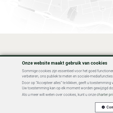
Onze website maakt gebruik van cookies
Sommige cookies zijn essentieel voor het goed functione
BIV-erkende vastgoedmakelaar-bemiddelaar in België, BIV N° 508.6
verbeteren, ons publiek te meten en sociale-mediafuncties 
Door op "Accepteer alles" te klikken, geeft u toestemming 
16B - 1
Uw toestemming kan op elk moment worden gewijzigd door o
BA en borgstelling via NV AXA Belgium, 
Als u meer wilt weten over cookies, kunt u onze
charter pr
Alge
Con