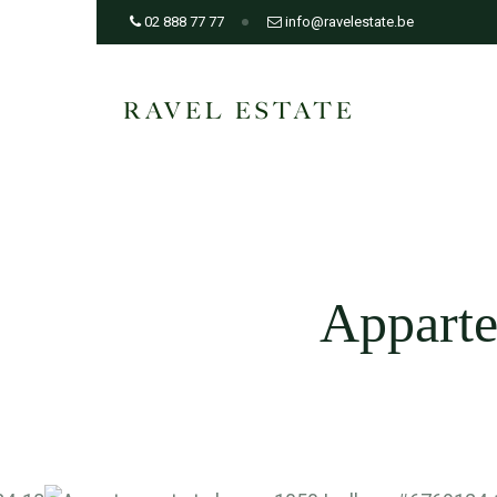
02 888 77 77
info@ravelestate.be
Apparte