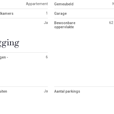
Appartement
Gemeubeld
1
adkamers
Garage
Ja
62
Bewoonbare
oppervlakte
gging
6
gen -
Ja
uiten
Aantal parkings