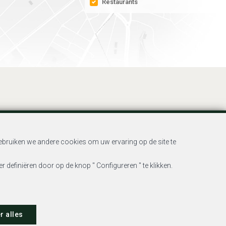
Restaurants
bruiken we andere cookies om uw ervaring op de site te
toriteit : Beroepinstituut van Vastgoedmakelaars Luxemburgstraat,
 definiëren door op de knop " Configureren " te klikken.
he code
viteiten die in België worden uitgevoerd
ratie
r alles