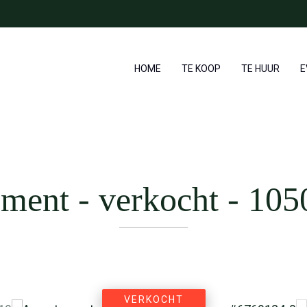
HOME
TE KOOP
TE HUUR
E
ment - verkocht
-
1050
VERKOCHT