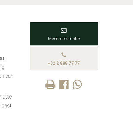
Meer informatie
ern
+32 2 888 77 77
ig
en van
enette
ienst