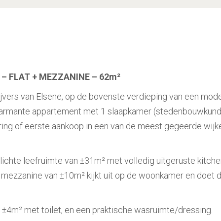
E – FLAT + MEZZANINE – 62m²
ijvers van Elsene, op de bovenste verdieping van een mod
charmante appartement met 1 slaapkamer (stedenbouwkund
ering of eerste aankoop in een van de meest gegeerde wijk
lichte leefruimte van ±31m² met volledig uitgeruste kitch
 mezzanine van ±10m² kijkt uit op de woonkamer en doet d
4m² met toilet, en een praktische wasruimte/dressing.