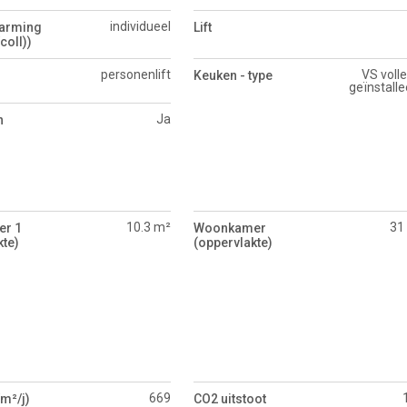
individueel
warming
Lift
coll))
personenlift
VS voll
Keuken - type
geïnstalle
Ja
n
10.3 m²
31
er 1
Woonkamer
kte)
(oppervlakte)
669
m²/j)
CO2 uitstoot