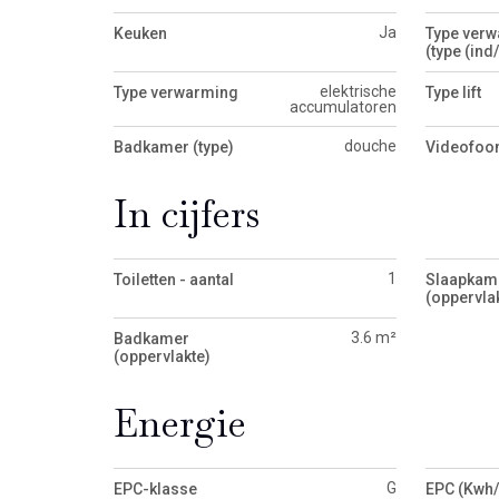
Ja
Keuken
Type ver
(type (ind/
elektrische
Type verwarming
Type lift
accumulatoren
douche
Badkamer (type)
Videofoo
In cijfers
1
Toiletten - aantal
Slaapkam
(oppervla
3.6 m²
Badkamer
(oppervlakte)
Energie
G
EPC-klasse
EPC (Kwh/