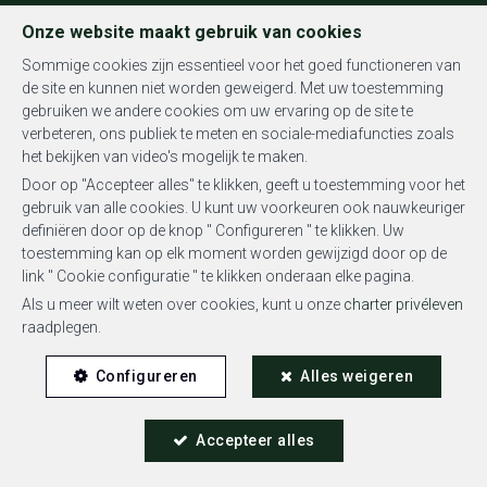
FR
EN
NL
Onze website maakt gebruik van cookies
Sommige cookies zijn essentieel voor het goed functioneren van
de site en kunnen niet worden geweigerd. Met uw toestemming
gebruiken we andere cookies om uw ervaring op de site te
MENU
verbeteren, ons publiek te meten en sociale-mediafuncties zoals
het bekijken van video's mogelijk te maken.
Door op "Accepteer alles" te klikken, geeft u toestemming voor het
gebruik van alle cookies. U kunt uw voorkeuren ook nauwkeuriger
definiëren door op de knop " Configureren " te klikken. Uw
toestemming kan op elk moment worden gewijzigd door op de
Studio - verkocht
link " Cookie configuratie " te klikken onderaan elke pagina.
Als u meer wilt weten over cookies, kunt u onze
charter privéleven
1000 Bruxelles
raadplegen.
Configureren
Alles weigeren
Accepteer alles
VERKOCHT