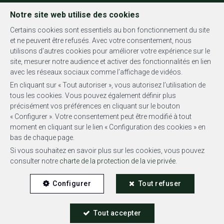
FR
EN
NL
Notre site web utilise des cookies
Certains cookies sont essentiels au bon fonctionnement du site
et ne peuvent être refusés. Avec votre consentement, nous
utilisons d’autres cookies pour améliorer votre expérience sur le
MENU
site, mesurer notre audience et activer des fonctionnalités en lien
avec les réseaux sociaux comme l’affichage de vidéos.
En cliquant sur « Tout autoriser », vous autorisez l’utilisation de
tous les cookies. Vous pouvez également définir plus
précisément vos préférences en cliquant sur le bouton
« Configurer ». Votre consentement peut être modifié à tout
Penthouse - vendu
moment en cliquant sur le lien « Configuration des cookies » en
bas de chaque page.
1180 Uccle
Si vous souhaitez en savoir plus sur les cookies, vous pouvez
consulter notre
charte de la protection de la vie privée
.
Configurer
Tout refuser
Tout accepter
VENDU