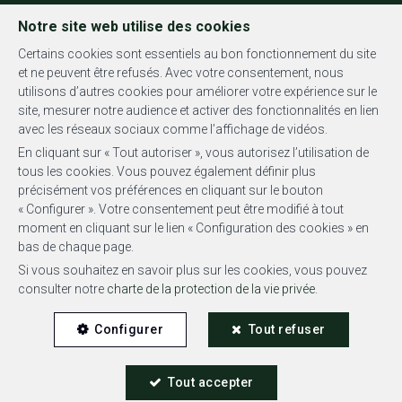
FR
EN
NL
Notre site web utilise des cookies
Certains cookies sont essentiels au bon fonctionnement du site
et ne peuvent être refusés. Avec votre consentement, nous
utilisons d’autres cookies pour améliorer votre expérience sur le
MENU
site, mesurer notre audience et activer des fonctionnalités en lien
avec les réseaux sociaux comme l’affichage de vidéos.
En cliquant sur « Tout autoriser », vous autorisez l’utilisation de
tous les cookies. Vous pouvez également définir plus
précisément vos préférences en cliquant sur le bouton
« Configurer ». Votre consentement peut être modifié à tout
Penthouse - vendu
moment en cliquant sur le lien « Configuration des cookies » en
bas de chaque page.
1050 Ixelles
Si vous souhaitez en savoir plus sur les cookies, vous pouvez
consulter notre
charte de la protection de la vie privée
.
Configurer
Tout refuser
Tout accepter
VENDU