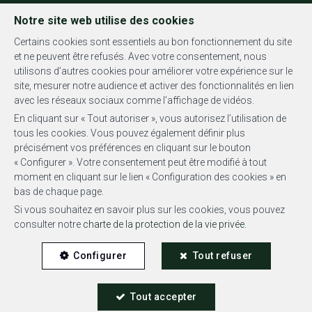
FR
EN
NL
Notre site web utilise des cookies
Certains cookies sont essentiels au bon fonctionnement du site
et ne peuvent être refusés. Avec votre consentement, nous
utilisons d’autres cookies pour améliorer votre expérience sur le
MENU
site, mesurer notre audience et activer des fonctionnalités en lien
avec les réseaux sociaux comme l’affichage de vidéos.
En cliquant sur « Tout autoriser », vous autorisez l’utilisation de
tous les cookies. Vous pouvez également définir plus
précisément vos préférences en cliquant sur le bouton
« Configurer ». Votre consentement peut être modifié à tout
Bureaux - à louer
moment en cliquant sur le lien « Configuration des cookies » en
bas de chaque page.
1050 Ixelles
Si vous souhaitez en savoir plus sur les cookies, vous pouvez
consulter notre
charte de la protection de la vie privée
.
1 300 €
Configurer
Tout refuser
Tout accepter